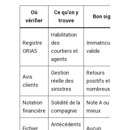
Où
Ce qu’on y
Bon signe
vérifier
trouve
Habilitation
Registre
des
Immatriculation
ORIAS
courtiers et
valide
agents
Gestion
Retours
Avis
réelle des
positifs et
clients
sinistres
nombreux
Notation
Solidité de la
Note A ou
financière
compagnie
mieux
Antécédents
Fichier
Aucun