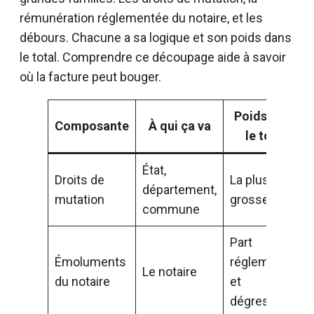
rémunération réglementée du notaire, et les
débours. Chacune a sa logique et son poids dans
le total. Comprendre ce découpage aide à savoir
où la facture peut bouger.
Poids dans
Composante
À qui ça va
le total
État,
Droits de
La plus
département,
mutation
grosse part
commune
Part
Émoluments
réglementée
Le notaire
du notaire
et
dégressive