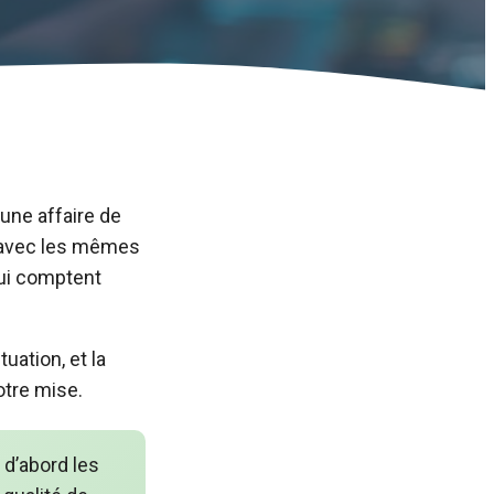
une affaire de
i avec les mêmes
qui comptent
uation, et la
otre mise.
 d’abord les