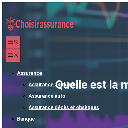
Aller
au
contenu
Menu
Menu
Assurance
Quelle est la 
Assurance animaux
Assurance auto
Assurance décès et obsèques
Banque