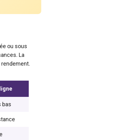
tée ou sous
sances. La
e rendement.
ligne
s bas
stance
e