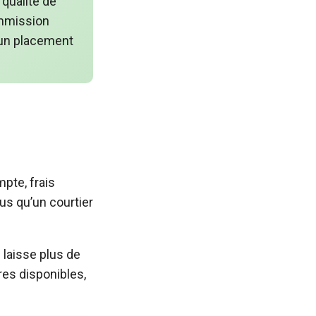
 qualité de
ommission
 un placement
mpte, frais
us qu’un courtier
 laisse plus de
res disponibles,