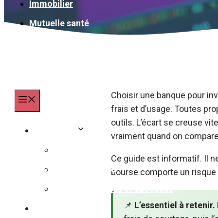
Immobilier
Mutuelle santé
Choisir une banque pour inv
Menu
frais et d’usage. Toutes pr
outils. L’écart se creuse vi
Assurance
vraiment quand on compare
Assurance animaux
Ce guide est informatif. Il 
Assurance auto
bourse comporte un risque 
Assurance décès et obsèques
📌
L’essentiel à retenir.
Banque