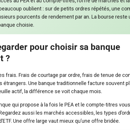
’accès au PEA et au compte-titres, l’offre de marchés et la
e beaucoup oublient : sur de petits ordres répétés, une c
lusieurs pourcents de rendement par an. La bourse reste
 banque choisie.
regarder pour choisir sa banque
t ?
es frais. Frais de courtage par ordre, frais de tenue de co
s étrangers. Une banque traditionnelle facture souvent pl
euille actif, la différence se voit chaque mois.
anque qui propose à la fois le PEA et le compte-titres vous
Regardez aussi les marchés accessibles, les types d’ord
’ETF. Une offre large vaut mieux qu’une offre bridée.