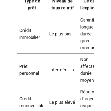
Type de
Niveau de
Ce qui
prêt
taux relatif
l’explique
Garanti,
longue
Crédit
Le plus bas
durée,
immobilier
gros
montant
Non
Prêt
affecté,
Intermédiaire
personnel
durée
moyenne
Réserve
Crédit
d’argent,
Le plus élevé
renouvelable
risque