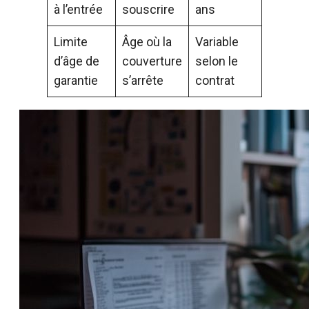
à l’entrée
souscrire
ans
Limite
Âge où la
Variable
d’âge de
couverture
selon le
garantie
s’arrête
contrat