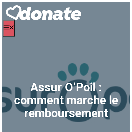
Aller
au
contenu
Menu
Assur O’Poil :
comment marche le
remboursement