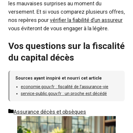
les mauvaises surprises au moment du
versement. Et si vous comparez plusieurs offres,
nos repères pour
vérifier la fiabilité d’un assureur
vous éviteront de vous engager à la légère.
Vos questions sur la fiscalité
du capital décès
Sources ayant inspiré et nourri cet article
economie.gouv.fr : fiscalité de l’assurance-vie
service-public.gouv.fr : un proche est décédé
Catégories
Assurance décès et obsèques