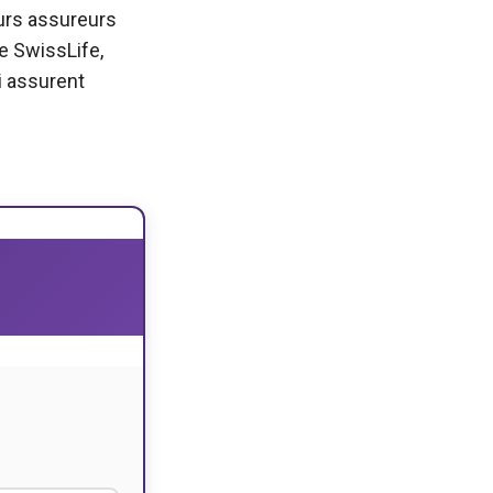
urs assureurs
te SwissLife,
i assurent