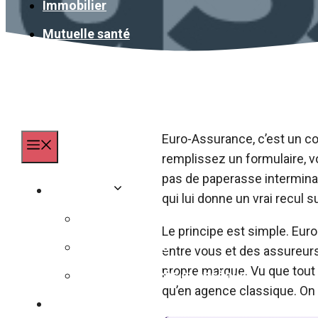
Immobilier
Mutuelle santé
Euro-Assurance, c’est un cou
Menu
remplissez un formulaire, 
pas de paperasse intermina
Assurance
qui lui donne un vrai recul su
Assurance animaux
Le principe est simple. Euro
Assurance auto
entre vous et des assureur
propre marque. Vu que tout 
Assurance décès et obsèques
qu’en agence classique. On 
Banque