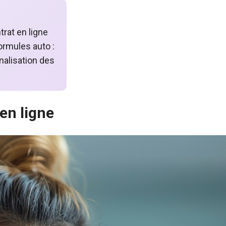
rat en ligne
ormules auto :
nnalisation des
en ligne