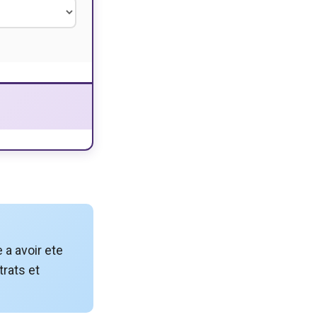
 a avoir ete
trats et