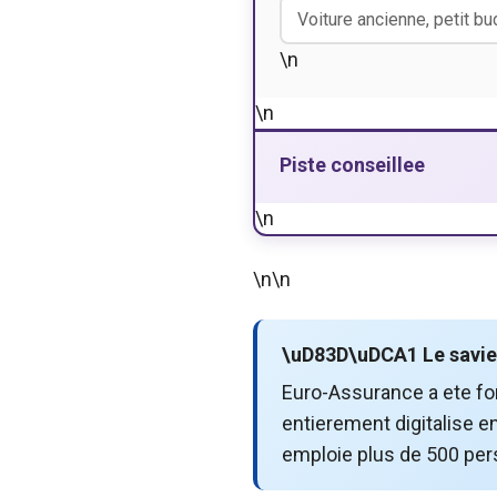
\n
\n
Piste conseillee
\n
\n
\n
\uD83D\uDCA1 Le savie
Euro-Assurance a ete fon
entierement digitalise en
emploie plus de 500 pe