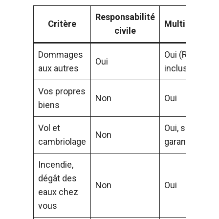
Responsabilité
Critère
Multirisque
civile
Dommages
Oui (RC
Oui
aux autres
incluse)
Vos propres
Non
Oui
biens
Vol et
Oui, selon
Non
cambriolage
garanties
Incendie,
dégât des
Non
Oui
eaux chez
vous