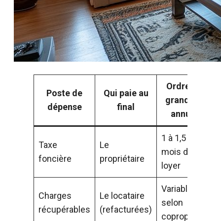
Ordre de
Poste de
Qui paie au
grandeur
dépense
final
annuel
1 à 1,5
Taxe
Le
mois de
foncière
propriétaire
loyer
Variable,
Charges
Le locataire
selon
récupérables
(refacturées)
copropriété