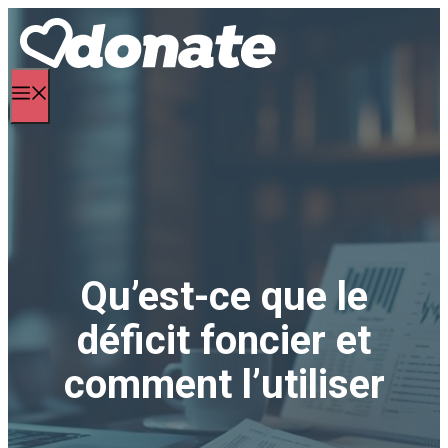
Aller
au
contenu
Menu
Qu’est-ce que le
déficit foncier et
comment l’utiliser