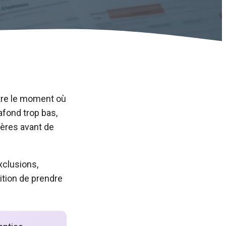
tre le moment où
afond trop bas,
tères avant de
xclusions,
dition de prendre