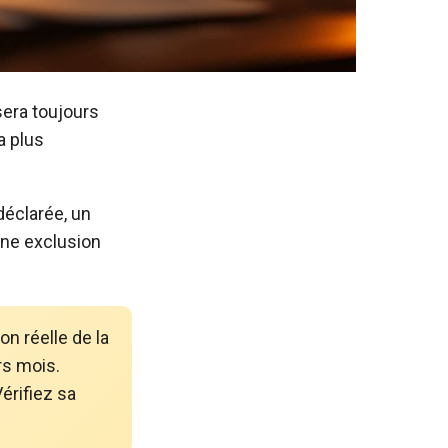
sera toujours
a plus
déclarée, un
 une exclusion
on réelle de la
rs mois.
Vérifiez sa