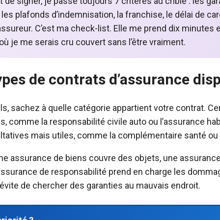
t de signer, je passe toujours 7 critères au crible : les ga
 les plafonds d’indemnisation, la franchise, le délai de car
l’assureur. C’est ma check-list. Elle me prend dix minutes 
où je me serais cru couvert sans l’être vraiment.
ypes de contrats d’assurance dis
s, sachez à quelle catégorie appartient votre contrat. Ce
s, comme la responsabilité civile auto ou l’assurance hab
cultatives mais utiles, comme la complémentaire santé ou
Une assurance de biens couvre des objets, une assuranc
 assurance de responsabilité prend en charge les domm
pe évite de chercher des garanties au mauvais endroit.