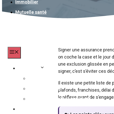
Immobilier
Mutuelle santé
Signer une assurance prend
Menu
on coche la case et le jour 
une exclusion glissée en pet
Assurance
signer, c’est s’éviter ces d
Assurance animaux
Il existe une petite liste d
Assurance auto
plafonds, franchises, délai 
le réflexe avant de s’engage
Assurance décès et obsèques
Banque