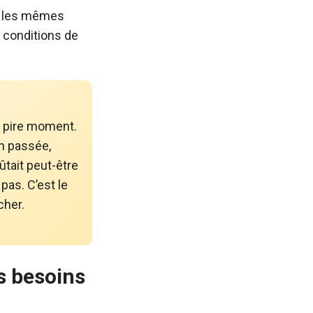
ur les mêmes
s conditions de
u pire moment.
n passée,
ûtait peut-être
pas. C’est le
cher.
s besoins