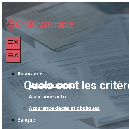
Aller
au
contenu
Menu
Menu
Assurance
Quels sont les critè
Assurance animaux
Assurance auto
Assurance décès et obsèques
Banque