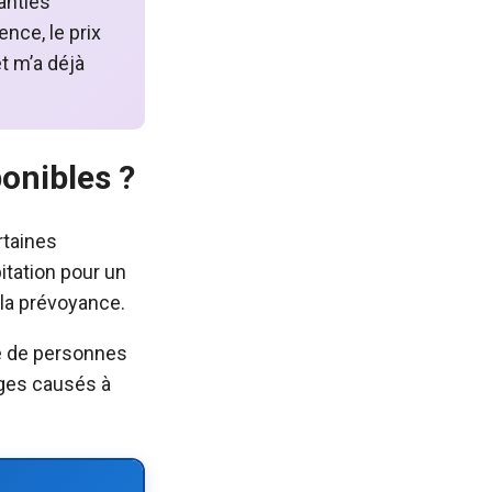
ranties
ence, le prix
et m’a déjà
ponibles ?
rtaines
itation pour un
 la prévoyance.
e de personnes
ages causés à