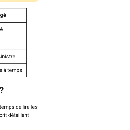
igé
gé
inistre
e à temps
?
temps de lire les
it détaillant