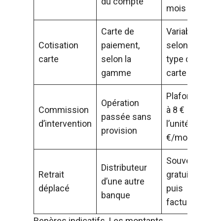
du compte
mois
Carte de
Variable
Cotisation
paiement,
selon le
carte
selon la
type de
gamme
carte
Plafonnée
Opération
Commission
à 8 €
passée sans
d’intervention
l’unité, 80
provision
€/mois
Souvent
Distributeur
Retrait
gratuit
d’une autre
déplacé
puis
banque
facturé
Repères indicatifs. Les montants