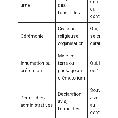
central
urne
des
du
funérailles
contrat
Civile ou
Oui,
Cérémonie
religieuse,
selon les
organisation
garanties
Mise en
Inhumation ou
terre ou
Oui, l’un
crémation
passage au
ou l’autre
crématorium
Souvent,
Déclaration,
Démarches
à vérifier
avis,
administratives
au
formalités
contrat